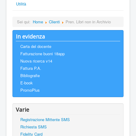
Utilità
Sei qui:
Home
Clienti
Pren. Libri non in Archivio
In evidenza
Carta del docente
Fatturazione buoni 18app
Nuova ricerca v14
Fattura P.A.
Bibliografie
E-book
PromoPlus
Varie
Registrazione Mittente SMS
Richiesta SMS
Fidelity Card