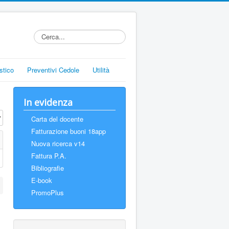
stico
Preventivi Cedole
Utilità
In evidenza
a n.
Carta del docente
Fatturazione buoni 18app
Nuova ricerca v14
Fattura P.A.
Bibliografie
E-book
PromoPlus