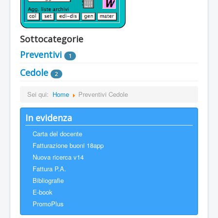
Sottocategorie
Preventivi
1
Cedole
2
Sei qui:
Home
Preventivi Cedole
In evidenza
Carta del docente
Fatturazione buoni 18app
Nuova ricerca v14
Fattura P.A.
Bibliografie
E-book
PromoPlus